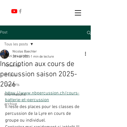
Post
Tous les posts
Nicolas Baechler
Tous les posts
28 mai 2025
1 min de lecture
Inscription aux cours de
Actualités
percussion saison 2025-
Projets
2026
Concerts
https://www.nbpercussion.ch/cours-
Informations
batterie-et-percussion
archive
Il reste des places pour les classes de 
percussion de la Lyre en cours de 
groupe ou individuel.